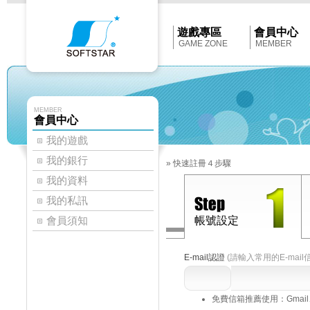
Softstar
官
網
首
遊戲專區
會員中心
頁
GAME ZONE
MEMBER
MEMBER
會員中心
我的遊戲
我的銀行
»
快速註冊４步驟
我的資料
我的私訊
會員須知
帳號設定
E-mail認證
(請輸入常用的E-mail
免費信箱推薦使用：Gmail、