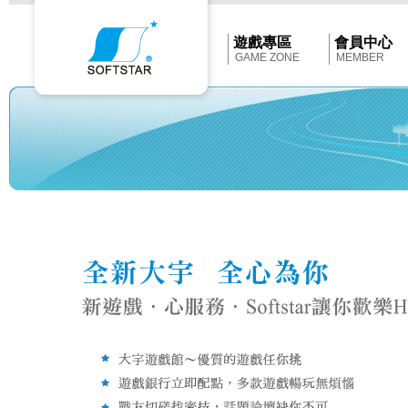
Softstar
官
網
首
遊戲專區
會員中心
頁
GAME ZONE
MEMBER