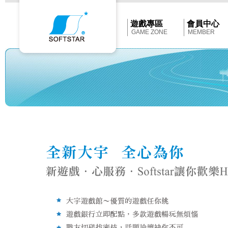
Softstar
官
網
首
遊戲專區
會員中心
頁
GAME ZONE
MEMBER