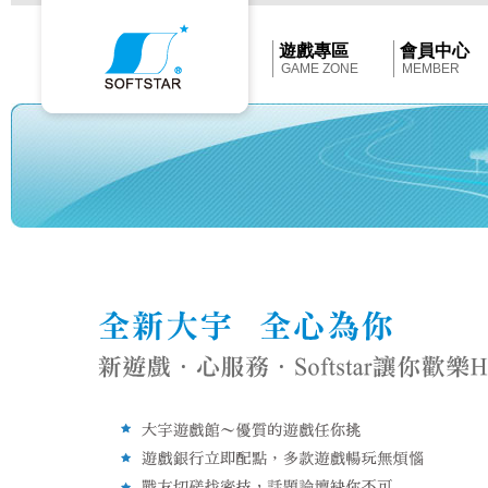
Softstar
官
網
首
遊戲專區
會員中心
頁
GAME ZONE
MEMBER