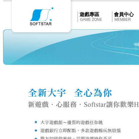
Softstar
官
網
首
遊戲專區
會員中心
頁
GAME ZONE
MEMBER