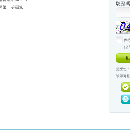
驗證碼
保
(
登
提醒您：
號即可登