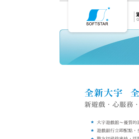
Softs
官
網
首
頁
G