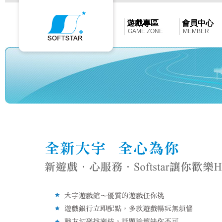
Softstar
官
網
首
遊戲專區
會員中心
頁
GAME ZONE
MEMBER