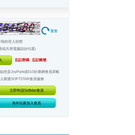
重整
持我的登入狀態
公用或共用電腦請勿勾選)
忘記密碼
忘記帳號
入
如您是JoyPark或610好康網會員原帳
入開通SOFTSTAR會員服務
立即申請Softstar會員
海外玩家加入會員