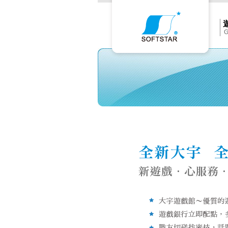
Softs
官
網
首
頁
G