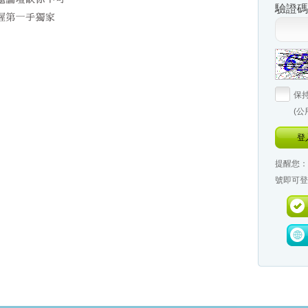
驗證碼
保
(
登
提醒您：
號即可登