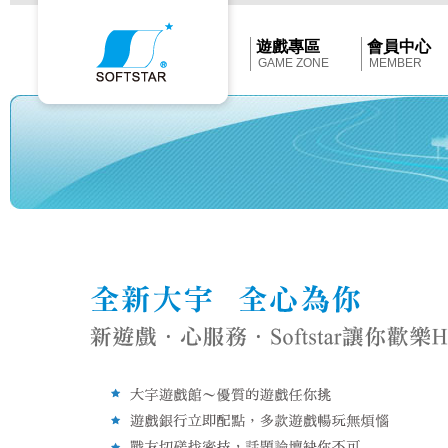
Softstar
官
網
首
遊戲專區
會員中心
頁
GAME ZONE
MEMBER