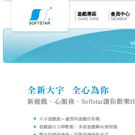
Softstar
官
網
首
遊戲專區
會員中心
頁
GAME ZONE
MEMBER