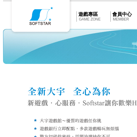
Softstar
官
網
首
遊戲專區
會員中心
頁
GAME ZONE
MEMBER