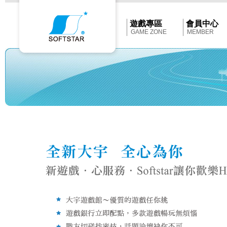
Softstar
官
網
首
遊戲專區
會員中心
頁
GAME ZONE
MEMBER