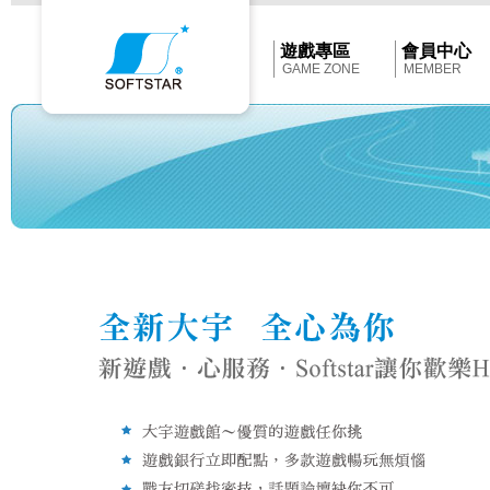
Softstar
官
網
首
遊戲專區
會員中心
頁
GAME ZONE
MEMBER