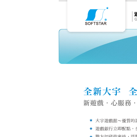
Softs
官
網
首
頁
G