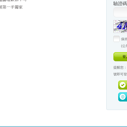
驗證碼
保
(
登
提醒您：
號即可登