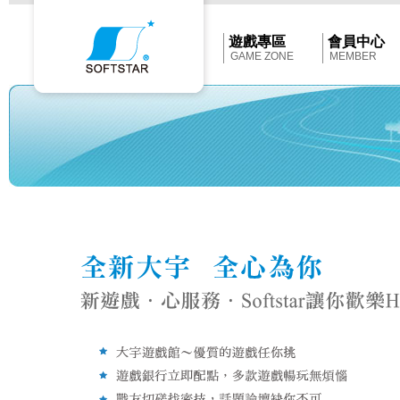
Softstar
官
網
首
遊戲專區
會員中心
頁
GAME ZONE
MEMBER