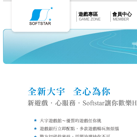
Softstar
官
網
首
遊戲專區
會員中心
頁
GAME ZONE
MEMBER