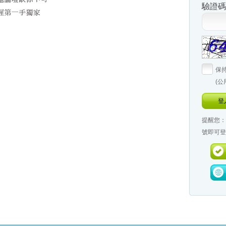
驗證碼
保
(
登
提醒您：
號即可登