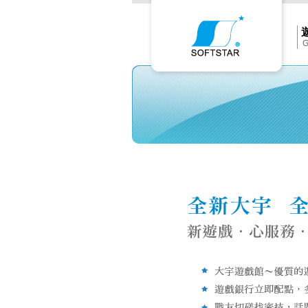
Softs
官
網
首
頁
G