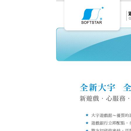
Softs
官
網
首
頁
G