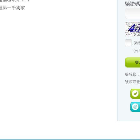
驗證碼
保
(
登
提醒您：
號即可登