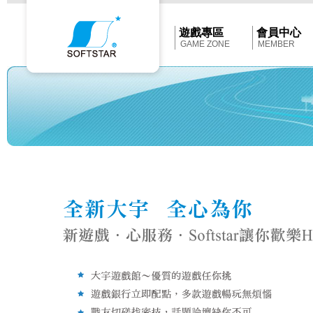
Softstar
官
網
首
遊戲專區
會員中心
頁
GAME ZONE
MEMBER