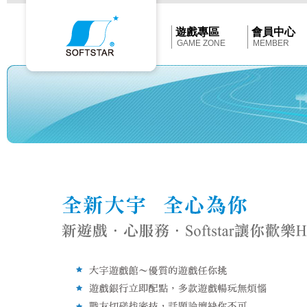
Softstar
官
網
首
遊戲專區
會員中心
頁
GAME ZONE
MEMBER