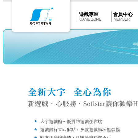
Softstar
官
網
首
遊戲專區
會員中心
頁
GAME ZONE
MEMBER