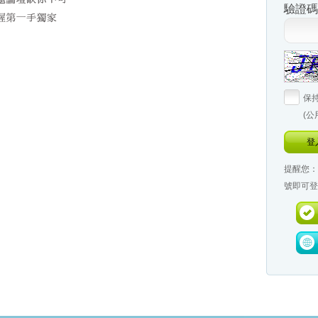
驗證碼
保
(
登
提醒您：
號即可登