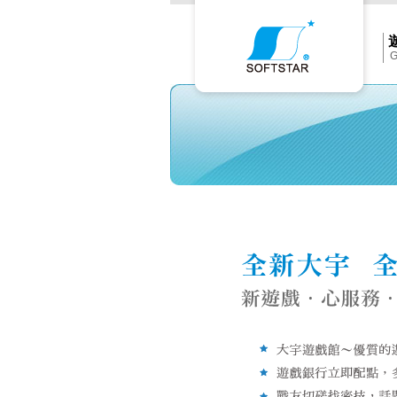
Softs
官
網
首
頁
G