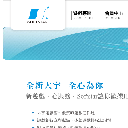
Softstar
官
網
首
遊戲專區
會員中心
頁
GAME ZONE
MEMBER