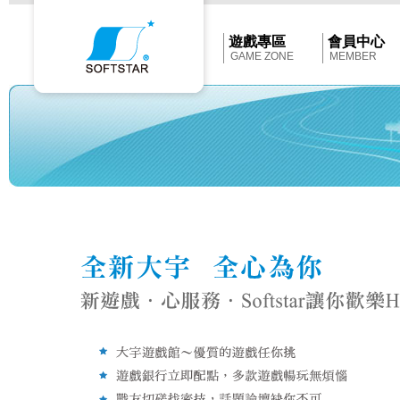
Softstar
官
網
首
遊戲專區
會員中心
頁
GAME ZONE
MEMBER