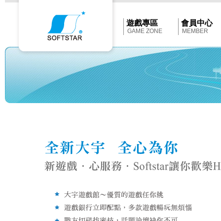
Softstar
官
網
首
遊戲專區
會員中心
頁
GAME ZONE
MEMBER