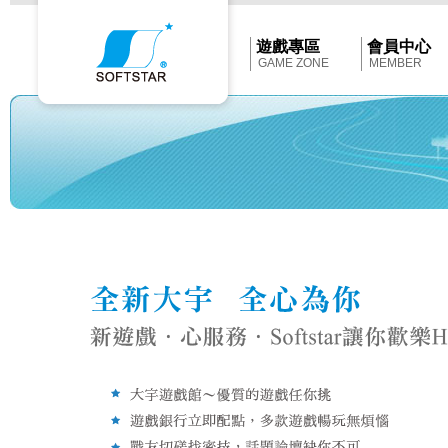
Softstar
官
網
首
遊戲專區
會員中心
頁
GAME ZONE
MEMBER